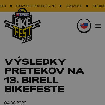
Skočiť na hlavný obsah
FMB WORLD TOUR GOLD EVENT
GRAB A SPOT
THE BIGGEST BIKE 
VÝSLEDKY
PRETEKOV NA
13. BIRELL
BIKEFESTE
04.06.2023