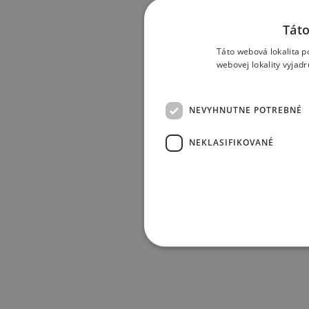
Táto
Táto webová lokalita p
webovej lokality vyjad
NEVYHNUTNE POTREBNÉ
NEKLASIFIKOVANÉ