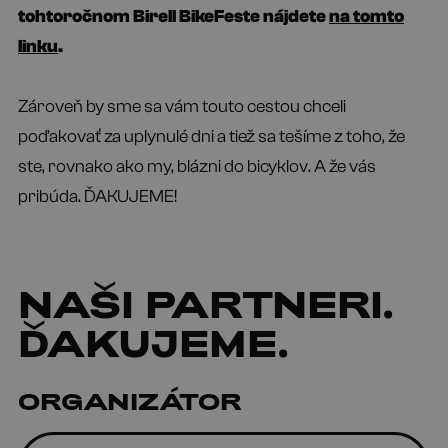
tohtoročnom Birell BikeFeste nájdete
na tomto
linku
.
Zároveň by sme sa vám touto cestou chceli
poďakovať za uplynulé dni a tiež sa tešíme z toho, že
ste, rovnako ako my, blázni do bicyklov. A že vás
pribúda. ĎAKUJEME!
NAŠI
PARTNERI
.
ĎAKUJEME.
ORGANIZÁTOR