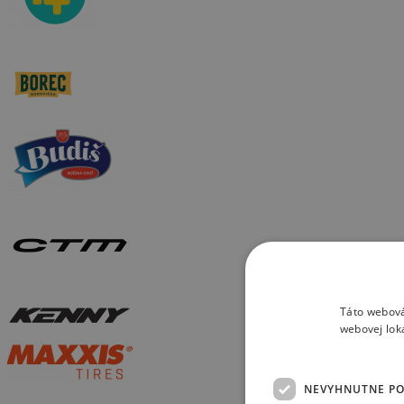
Táto webová
webovej lok
NEVYHNUTNE P