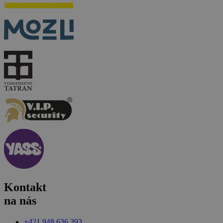
Kontakt
na nás
+421 948 636 393