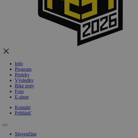
Info
Program
Preteky
Výsledky
Bike testy
Foto
E-shop
Kontakt
Prihlásiť
Slovenčina