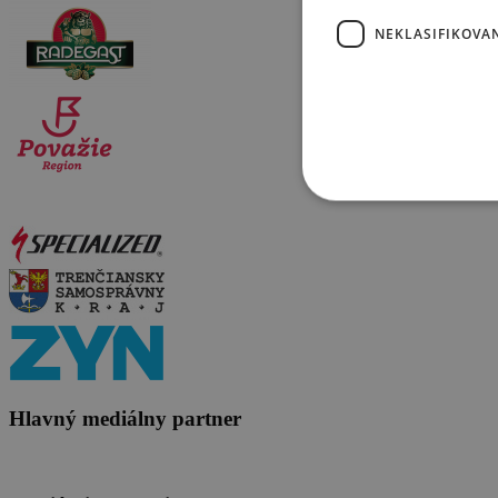
NEKLASIFIKOVA
Hlavný mediálny partner