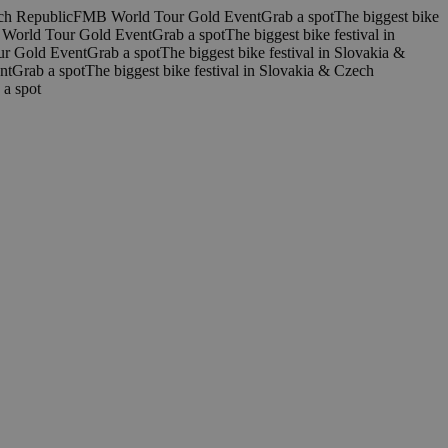
ech Republic
FMB World Tour Gold Event
Grab a spot
The biggest bike
World Tour Gold Event
Grab a spot
The biggest bike festival in
r Gold Event
Grab a spot
The biggest bike festival in Slovakia &
nt
Grab a spot
The biggest bike festival in Slovakia & Czech
 a spot