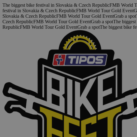
Skočiť na hlavný obsah
The biggest bike festival in Slovakia & Czech Republic
FMB World T
festival in Slovakia & Czech Republic
FMB World Tour Gold Event
G
Slovakia & Czech Republic
FMB World Tour Gold Event
Grab a spot
Czech Republic
FMB World Tour Gold Event
Grab a spot
The biggest 
Republic
FMB World Tour Gold Event
Grab a spot
The biggest bike f