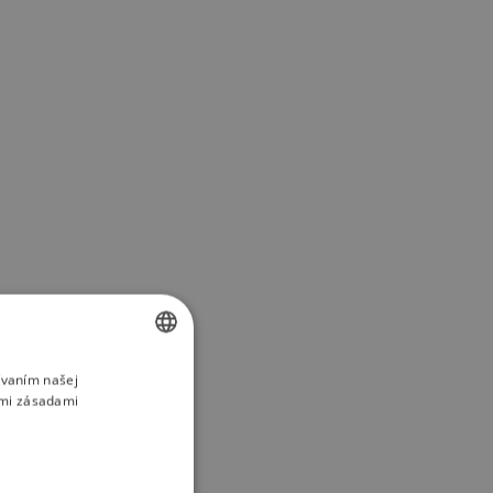
ívaním našej
SLOVAK
imi zásadami
ENGLISH