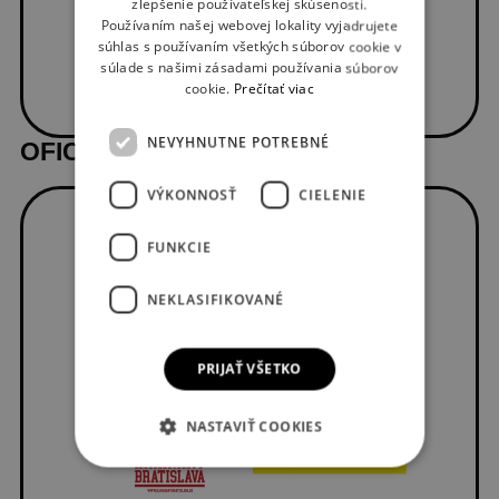
zlepšenie používateľskej skúsenosti.
Používaním našej webovej lokality vyjadrujete
súhlas s používaním všetkých súborov cookie v
súlade s našimi zásadami používania súborov
cookie.
Prečítať viac
NEVYHNUTNE POTREBNÉ
OFICIÁLNI DODÁVATELIA
VÝKONNOSŤ
CIELENIE
FUNKCIE
NEKLASIFIKOVANÉ
PRIJAŤ VŠETKO
NASTAVIŤ COOKIES