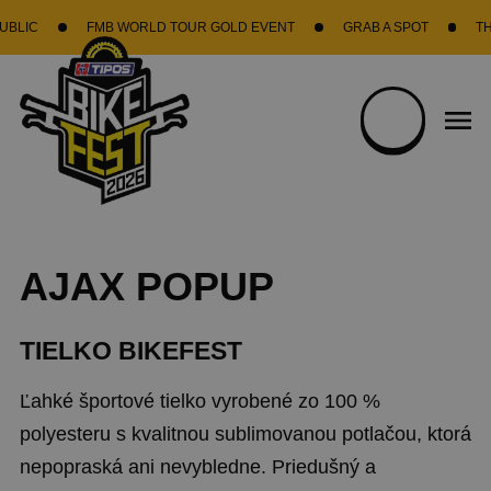
Skočiť na hlavný obsah
LIC
FMB WORLD TOUR GOLD EVENT
GRAB A SPOT
THE B
AJAX POPUP
TIELKO BIKEFEST
Ľahké športové tielko vyrobené zo 100 %
polyesteru s kvalitnou sublimovanou potlačou, ktorá
nepopraská ani nevybledne. Priedušný a