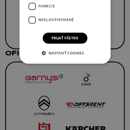
FUNKCIE
NEKLASIFIKOVANÉ
PRIJAŤ VŠETKO
OFICIÁLNI DODÁVATELIA
NASTAVIŤ COOKIES