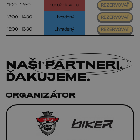
11:00 - 12:30
nepožičiava sa
REZERVOVAŤ
13:00 - 14:30
uhradený
REZERVOVAŤ
15:00 - 16:30
uhradený
REZERVOVAŤ
NAŠI
PARTNERI
.
ĎAKUJEME.
ORGANIZÁTOR