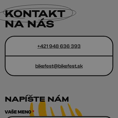
KONTAKT
NA NÁS
+421 948 636 393
bikefest@bikefest.sk
NAPÍŠTE NÁM
VAŠE MENO
*