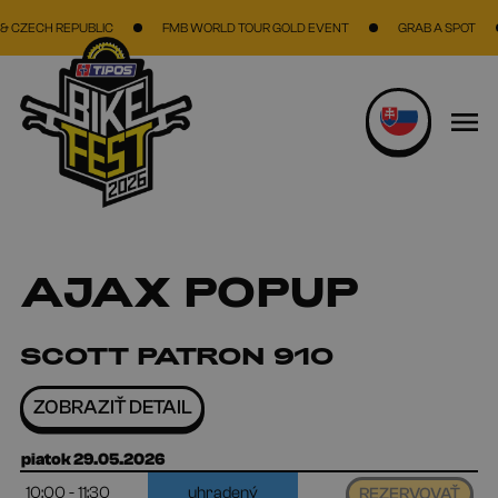
Skočiť na hlavný obsah
CZECH REPUBLIC
FMB WORLD TOUR GOLD EVENT
GRAB A SPOT
AJAX POPUP
SCOTT PATRON 910
ZOBRAZIŤ DETAIL
piatok 29.05.2026
10:00 - 11:30
uhradený
REZERVOVAŤ