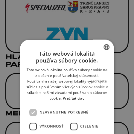
Táto webová lokalita
HLAVNÝ MEDIÁLNY
používa súbory cookie.
PARTNER
SLOVAK
Táto webová lokalita používa súbory cookie na
ENGLISH
zlepšenie používateľskej skúsenosti.
Používaním našej webovej lokality vyjadrujete
súhlas s používaním všetkých súborov cookie v
súlade s našimi zásadami používania súborov
cookie.
Prečítať viac
MEDIÁLNI PARTNERI
NEVYHNUTNE POTREBNÉ
VÝKONNOSŤ
CIELENIE