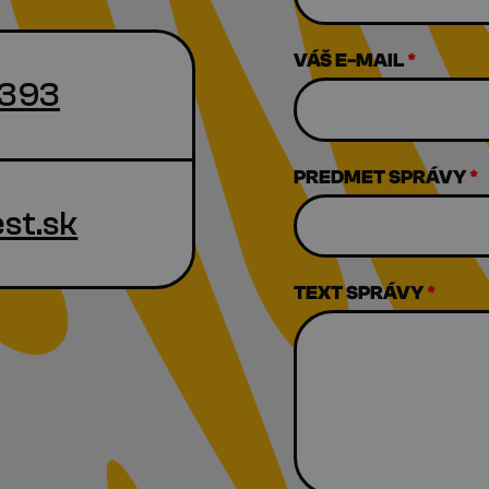
VÁŠ E-MAIL
*
 393
PREDMET SPRÁVY
*
st.sk
TEXT SPRÁVY
*