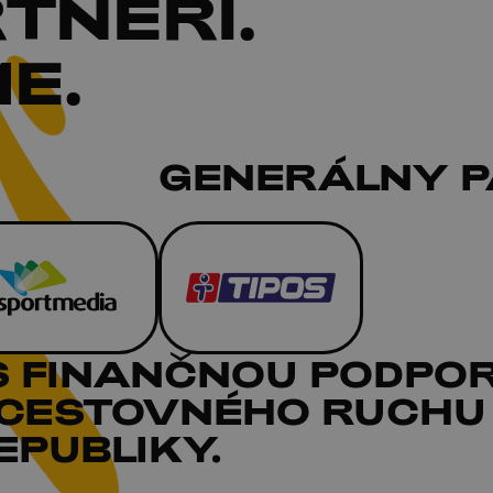
TNERI
.
E.
GENERÁLNY 
S FINANČNOU PODPO
 CESTOVNÉHO RUCHU
PUBLIKY.