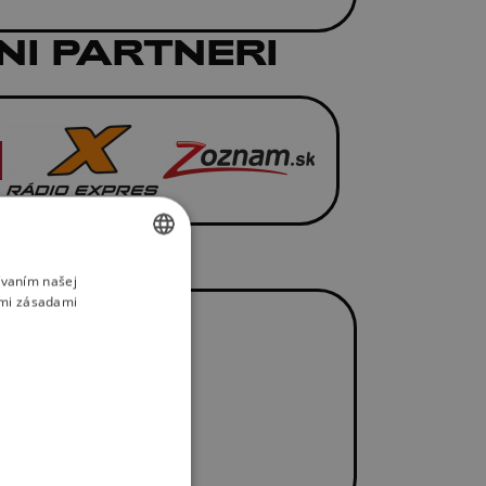
NI PARTNERI
ívaním našej
SLOVAK
imi zásadami
ENGLISH