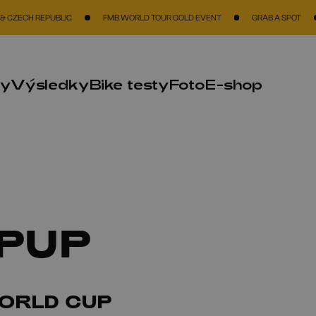
REPUBLIC
FMB WORLD TOUR GOLD EVENT
GRAB A SPOT
THE BI
ky
Výsledky
Bike testy
Foto
E-shop
PUP
ORLD CUP