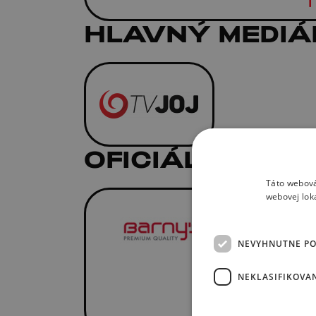
HLAVNÝ MEDIÁ
OFICIÁLNI DOD
Táto webová
webovej lok
NEVYHNUTNE P
NEKLASIFIKOVA