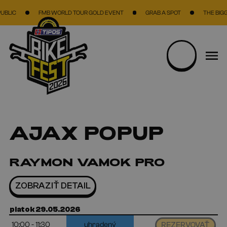
Skočiť na hlavný obsah
LIC
FMB WORLD TOUR GOLD EVENT
GRAB A SPOT
THE BIGGEST
AJAX POPUP
RAYMON VAMOK PRO
ZOBRAZIŤ DETAIL
piatok 29.05.2026
10:00 - 11:30
uhradený
REZERVOVAŤ