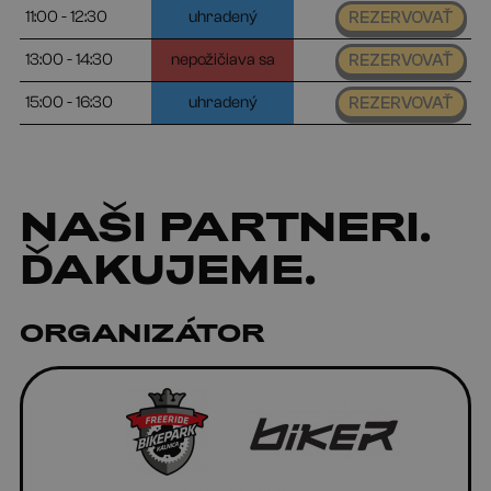
11:00 - 12:30
uhradený
REZERVOVAŤ
13:00 - 14:30
nepožičiava sa
REZERVOVAŤ
15:00 - 16:30
uhradený
REZERVOVAŤ
NAŠI
PARTNERI
.
ĎAKUJEME.
ORGANIZÁTOR