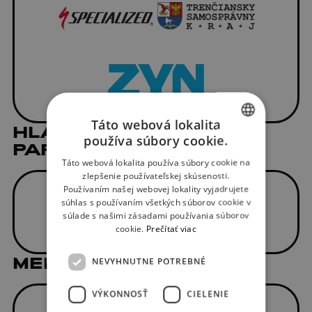
Táto webová lokalita
HLAVNÝ MEDIÁLNY
používa súbory cookie.
PARTNER
SLOVAK
Táto webová lokalita používa súbory cookie na
ENGLISH
zlepšenie používateľskej skúsenosti.
Používaním našej webovej lokality vyjadrujete
súhlas s používaním všetkých súborov cookie v
súlade s našimi zásadami používania súborov
cookie.
Prečítať viac
MEDIÁLNI PARTNERI
NEVYHNUTNE POTREBNÉ
VÝKONNOSŤ
CIELENIE