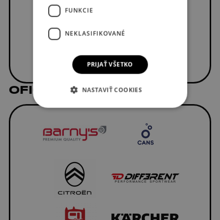
FUNKCIE
NEKLASIFIKOVANÉ
PRIJAŤ VŠETKO
OFICIÁLNI DODÁVATELIA
NASTAVIŤ COOKIES