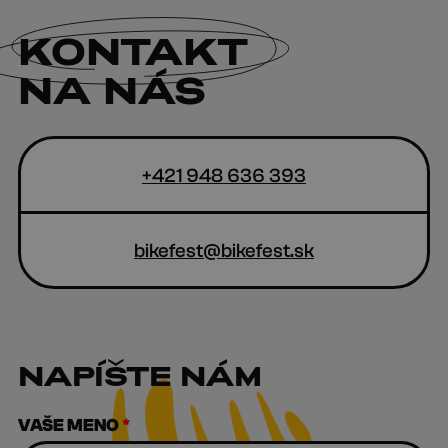
KONTAKT
NA NÁS
+421 948 636 393
bikefest@bikefest.sk
NAPÍŠTE NÁM
VAŠE MENO
*