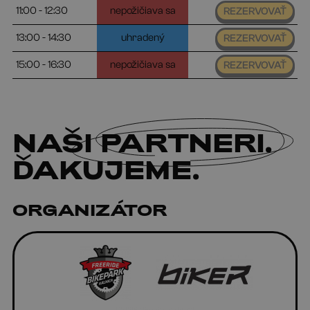
11:00 - 12:30
nepožičiava sa
REZERVOVAŤ
13:00 - 14:30
uhradený
REZERVOVAŤ
15:00 - 16:30
nepožičiava sa
REZERVOVAŤ
NAŠI
PARTNERI
.
ĎAKUJEME.
ORGANIZÁTOR