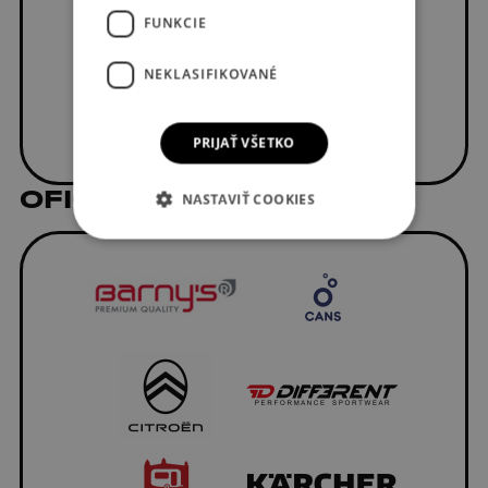
FUNKCIE
NEKLASIFIKOVANÉ
PRIJAŤ VŠETKO
OFICIÁLNI DODÁVATELIA
NASTAVIŤ COOKIES