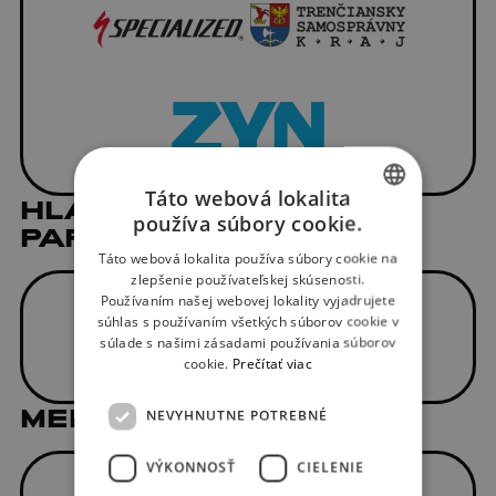
Táto webová lokalita
HLAVNÝ MEDIÁLNY
používa súbory cookie.
PARTNER
SLOVAK
Táto webová lokalita používa súbory cookie na
ENGLISH
zlepšenie používateľskej skúsenosti.
Používaním našej webovej lokality vyjadrujete
súhlas s používaním všetkých súborov cookie v
súlade s našimi zásadami používania súborov
cookie.
Prečítať viac
MEDIÁLNI PARTNERI
NEVYHNUTNE POTREBNÉ
VÝKONNOSŤ
CIELENIE