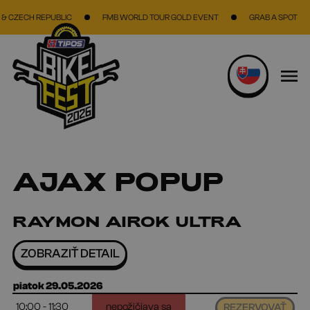
Skočiť na hlavný obsah
 CZECH REPUBLIC
FMB WORLD TOUR GOLD EVENT
GRAB A SPOT
AJAX POPUP
RAYMON AIROK ULTRA
ZOBRAZIŤ DETAIL
piatok 29.05.2026
10:00 - 11:30
nepožičiava sa
REZERVOVAŤ