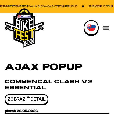
Skočiť na hlavný obsah
IGGEST BIKE FESTIVAL IN SLOVAKIA & CZECH REPUBLIC
FMB WORLD TOUR GO
AJAX POPUP
COMMENCAL CLASH V2
ESSENTIAL
ZOBRAZIŤ DETAIL
piatok 29.05.2026