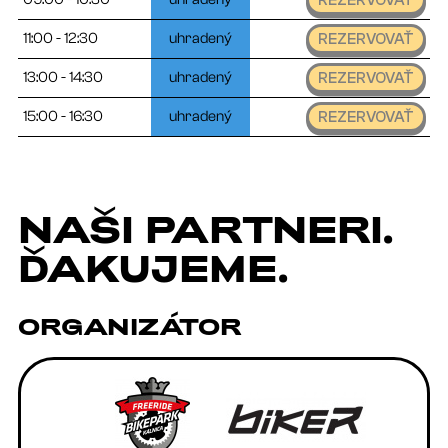
11:00 - 12:30
uhradený
REZERVOVAŤ
13:00 - 14:30
uhradený
REZERVOVAŤ
15:00 - 16:30
uhradený
REZERVOVAŤ
NAŠI
PARTNERI
.
ĎAKUJEME.
ORGANIZÁTOR