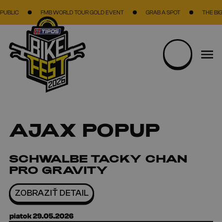
Skočiť na hlavný obsah
BLIC
FMB WORLD TOUR GOLD EVENT
GRAB A SPOT
THE BIGGES
AJAX POPUP
SCHWALBE TACKY CHAN
PRO GRAVITY
ZOBRAZIŤ DETAIL
piatok 29.05.2026