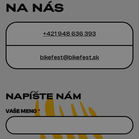
NA NÁS
+421 948 636 393
bikefest@bikefest.sk
NAPÍŠTE NÁM
VAŠE MENO
*