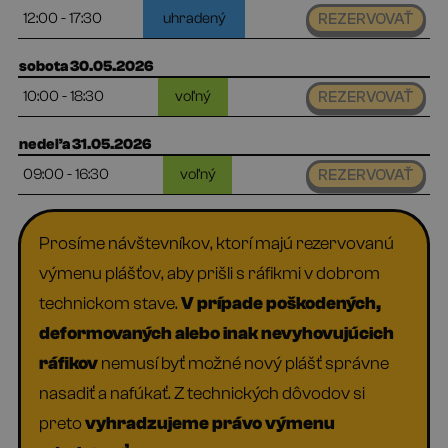
12:00 - 17:30
uhradený
REZERVOVAŤ
sobota 30.05.2026
10:00 - 18:30
voľný
REZERVOVAŤ
nedeľa 31.05.2026
09:00 - 16:30
voľný
REZERVOVAŤ
Prosíme návštevníkov, ktorí majú rezervovanú
výmenu plášťov, aby prišli s ráfikmi v dobrom
technickom stave.
V prípade poškodených,
deformovaných alebo inak nevyhovujúcich
ráfikov
nemusí byť možné nový plášť správne
nasadiť a nafúkať. Z technických dôvodov si
preto
vyhradzujeme právo výmenu