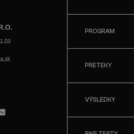
R.O.
PROGRAM
1 03
a.sk
PRETEKY
VÝSLEDKY
BIKE TESTY