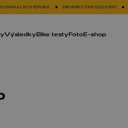
 & CZECH REPUBLIC
FMB WORLD TOUR GOLD EVENT
GRAB A S
ky
Výsledky
Bike testy
Foto
E-shop
P