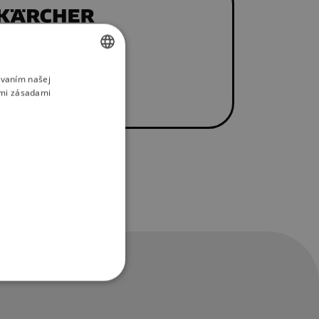
ívaním našej
SLOVAK
imi zásadami
ENGLISH