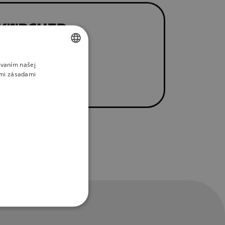
ívaním našej
SLOVAK
imi zásadami
ENGLISH