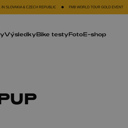
KIA & CZECH REPUBLIC
FMB WORLD TOUR GOLD EVENT
GRAB 
ky
Výsledky
Bike testy
Foto
E-shop
PUP