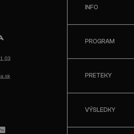
INFO
A
PROGRAM
1 03
PRETEKY
a.sk
VÝSLEDKY