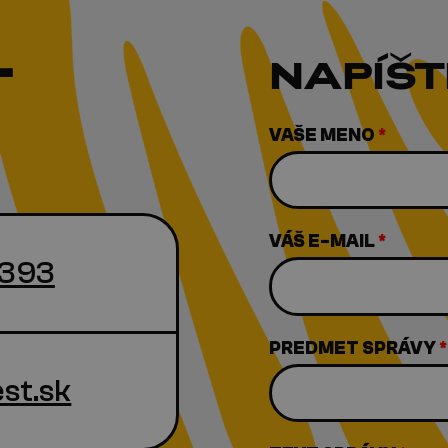
T
NAPÍŠT
VAŠE MENO
*
VÁŠ E-MAIL
*
 393
PREDMET SPRÁVY
*
st.sk