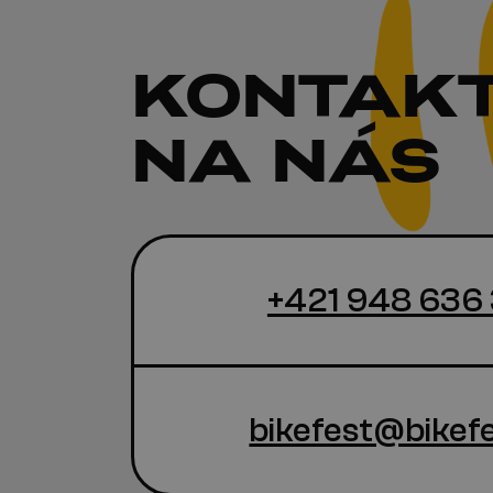
KONTAK
NA NÁS
+421 948 636
bikefest@bikefe