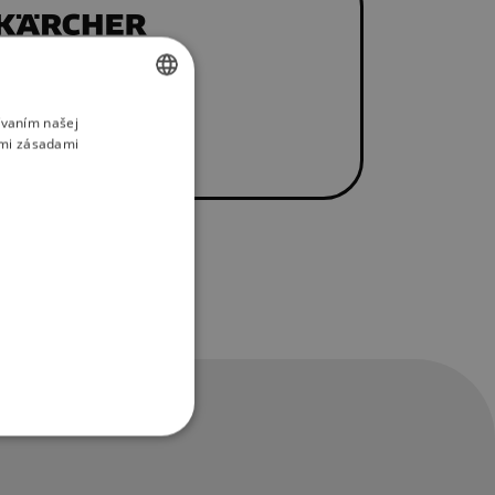
ívaním našej
SLOVAK
imi zásadami
ENGLISH