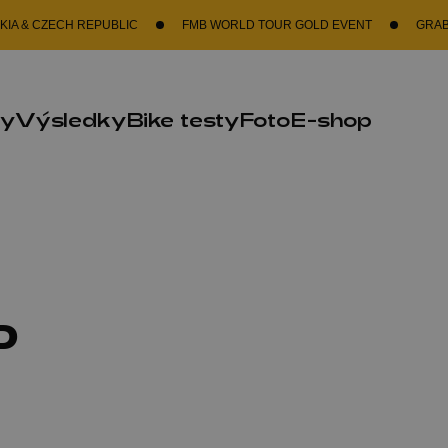
ZECH REPUBLIC
FMB WORLD TOUR GOLD EVENT
GRAB A SPOT
ky
Výsledky
Bike testy
Foto
E-shop
P