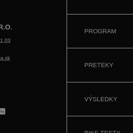
R.O.
PROGRAM
1 03
a.sk
PRETEKY
VÝSLEDKY
BIKE TESTY