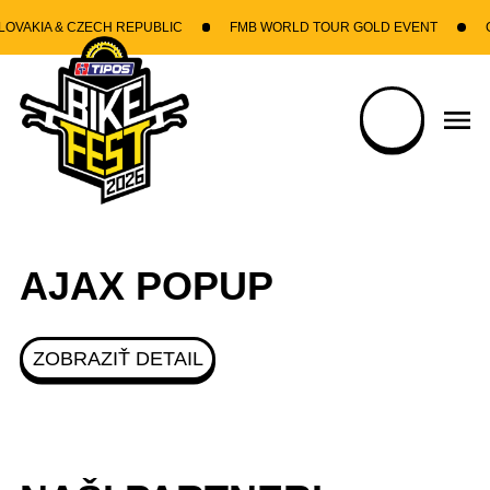
Skočiť na hlavný obsah
OVAKIA & CZECH REPUBLIC
FMB WORLD TOUR GOLD EVENT
GR
AJAX POPUP
ZOBRAZIŤ DETAIL