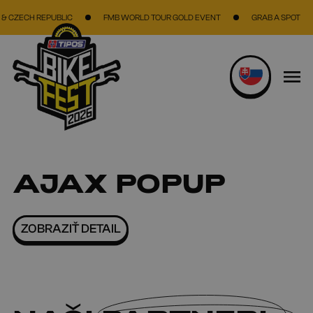
Skočiť na hlavný obsah
 CZECH REPUBLIC
FMB WORLD TOUR GOLD EVENT
GRAB A SPOT
AJAX POPUP
ZOBRAZIŤ DETAIL