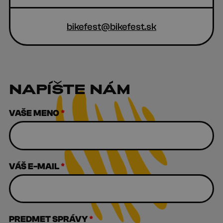
bikefest@bikefest.sk
NAPÍŠTE NÁM
VAŠE MENO
*
VÁŠ E-MAIL
*
PREDMET SPRÁVY
*