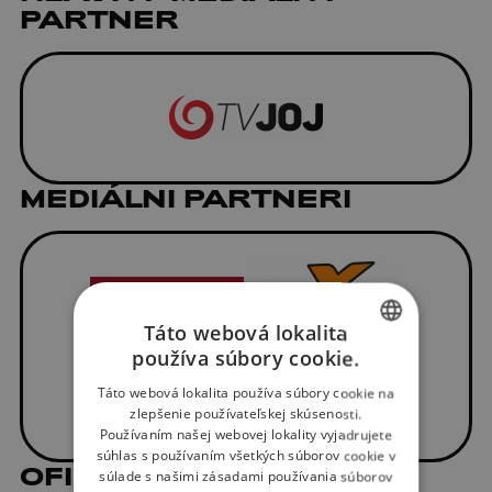
PARTNER
MEDIÁLNI PARTNERI
Táto webová lokalita
používa súbory cookie.
SLOVAK
Táto webová lokalita používa súbory cookie na
ENGLISH
zlepšenie používateľskej skúsenosti.
Používaním našej webovej lokality vyjadrujete
súhlas s používaním všetkých súborov cookie v
OFICIÁLNI DODÁVATELIA
súlade s našimi zásadami používania súborov