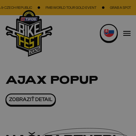
Skočiť na hlavný obsah
& CZECH REPUBLIC
FMB WORLD TOUR GOLD EVENT
GRAB A SPOT
AJAX POPUP
ZOBRAZIŤ DETAIL