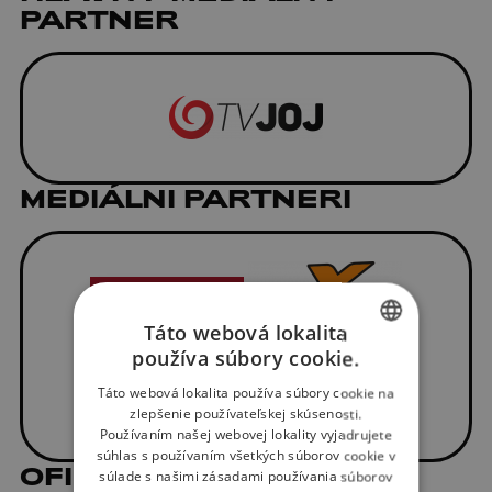
PARTNER
MEDIÁLNI PARTNERI
Táto webová lokalita
používa súbory cookie.
SLOVAK
Táto webová lokalita používa súbory cookie na
ENGLISH
zlepšenie používateľskej skúsenosti.
Používaním našej webovej lokality vyjadrujete
súhlas s používaním všetkých súborov cookie v
OFICIÁLNI DODÁVATELIA
súlade s našimi zásadami používania súborov