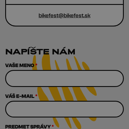
bikefest@bikefest.sk
NAPÍŠTE NÁM
VAŠE MENO
*
VÁŠ E-MAIL
*
PREDMET SPRÁVY
*