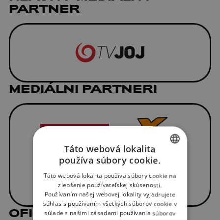
PARTNER
MEDIÁLNI PARTNERI
Táto webová lokalita
používa súbory cookie.
SLOVAK
Táto webová lokalita používa súbory cookie na
ENGLISH
zlepšenie používateľskej skúsenosti.
Používaním našej webovej lokality vyjadrujete
súhlas s používaním všetkých súborov cookie v
OFICIÁLNI DODÁVATELIA
súlade s našimi zásadami používania súborov