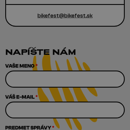
bikefest@bikefest.sk
NAPÍŠTE NÁM
VAŠE MENO
*
VÁŠ E-MAIL
*
PREDMET SPRÁVY
*