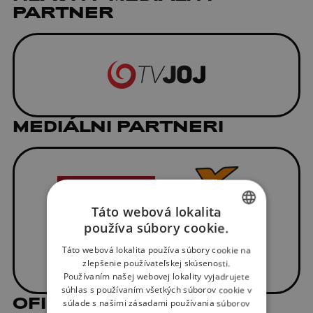
PARTNER
MEDIÁLNI PARTNERI
Táto webová lokalita
používa súbory cookie.
SLOVAK
Táto webová lokalita používa súbory cookie na
ENGLISH
zlepšenie používateľskej skúsenosti.
Používaním našej webovej lokality vyjadrujete
súhlas s používaním všetkých súborov cookie v
OFICIÁLNI DODÁVATELIA
súlade s našimi zásadami používania súborov