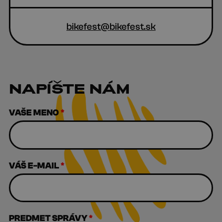
bikefest@bikefest.sk
NAPÍŠTE NÁM
VAŠE MENO
*
VÁŠ E-MAIL
*
PREDMET SPRÁVY
*