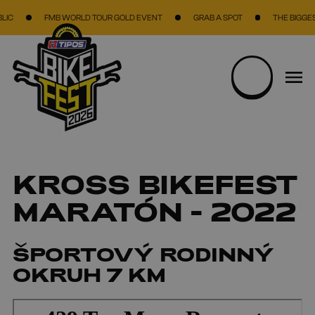
Skočiť na hlavný obsah
FMB WORLD TOUR GOLD EVENT
GRAB A SPOT
THE BIGGEST B
KROSS BIKEFEST
MARATÓN - 2022
ŠPORTOVÝ RODINNÝ
OKRUH 7 KM