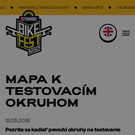
Skip to main content
FMB WORLD TOUR GOLD EVENT
GRAB A SPOT
THE BIGGEST BIK
MAPA K
TESTOVACÍM
OKRUHOM
12.05.2016
Pozrite sa kadiaľ povedú okruhy na testovanie