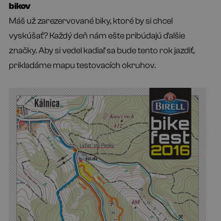
bikov
Máš už zarezervované biky, ktoré by si chcel
vyskúšať? Každý deň nám ešte pribúdajú ďalšie
značky. Aby si vedel kadiaľ sa bude tento rok jazdiť,
prikladáme mapu testovacích okruhov.