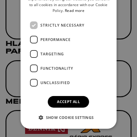
to all cookies in accordance with our Cookie
Policy.
Read more
STRICTLY NECESSARY
PERFORMANCE
HLAVNÝ MEDIÁLNY
PARTNER
TARGETING
FUNCTIONALITY
UNCLASSIFIED
MEDIAL PARTNER
ACCEPT ALL
SHOW COOKIE SETTINGS