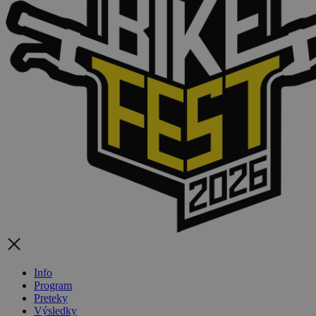
Info
Program
Preteky
Výsledky