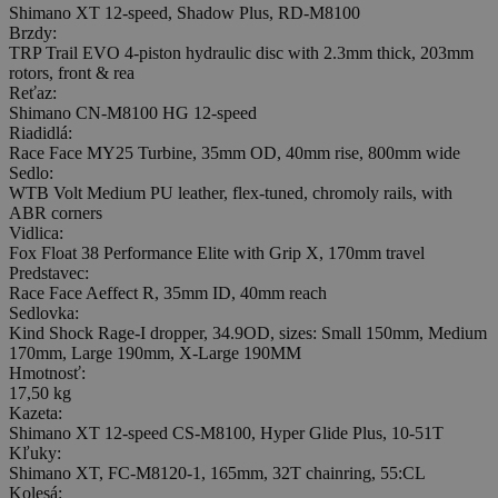
Shimano XT 12-speed, Shadow Plus, RD-M8100
Brzdy:
TRP Trail EVO 4-piston hydraulic disc with 2.3mm thick, 203mm
rotors, front & rea
Reťaz:
Shimano CN-M8100 HG 12-speed
Riadidlá:
Race Face MY25 Turbine, 35mm OD, 40mm rise, 800mm wide
Sedlo:
WTB Volt Medium PU leather, flex-tuned, chromoly rails, with
ABR corners
Vidlica:
Fox Float 38 Performance Elite with Grip X, 170mm travel
Predstavec:
Race Face Aeffect R, 35mm ID, 40mm reach
Sedlovka:
Kind Shock Rage-I dropper, 34.9OD, sizes: Small 150mm, Medium
170mm, Large 190mm, X-Large 190MM
Hmotnosť:
17,50 kg
Kazeta:
Shimano XT 12-speed CS-M8100, Hyper Glide Plus, 10-51T
Kľuky:
Shimano XT, FC-M8120-1, 165mm, 32T chainring, 55:CL
Kolesá: