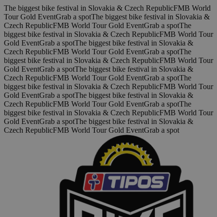
Skočiť na hlavný obsah
The biggest bike festival in Slovakia & Czech Republic
FMB World
Tour Gold Event
Grab a spot
The biggest bike festival in Slovakia &
Czech Republic
FMB World Tour Gold Event
Grab a spot
The
biggest bike festival in Slovakia & Czech Republic
FMB World Tour
Gold Event
Grab a spot
The biggest bike festival in Slovakia &
Czech Republic
FMB World Tour Gold Event
Grab a spot
The
biggest bike festival in Slovakia & Czech Republic
FMB World Tour
Gold Event
Grab a spot
The biggest bike festival in Slovakia &
Czech Republic
FMB World Tour Gold Event
Grab a spot
The
biggest bike festival in Slovakia & Czech Republic
FMB World Tour
Gold Event
Grab a spot
The biggest bike festival in Slovakia &
Czech Republic
FMB World Tour Gold Event
Grab a spot
The
biggest bike festival in Slovakia & Czech Republic
FMB World Tour
Gold Event
Grab a spot
The biggest bike festival in Slovakia &
Czech Republic
FMB World Tour Gold Event
Grab a spot