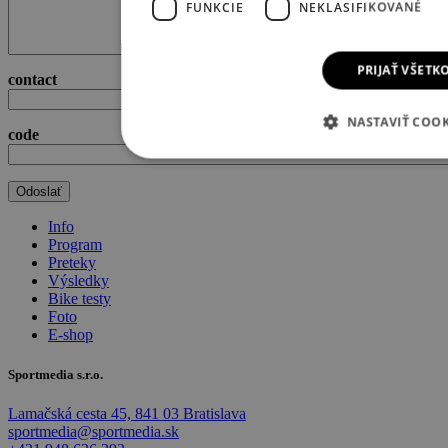
FUNKCIE
NEKLASIFIKOVANÉ
PRIJAŤ VŠETK
contact
NASTAVIŤ COOK
code
Info
Program
Preteky
Výsledky
Bike testy
Foto
E-shop
Sportmedia s.r.o.
Lamačská cesta 45, 841 03 Bratislava
sportmedia@sportmedia.sk