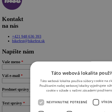
Kontakt
na nás
+421 948 636 393
bikefest@bikefest.sk
Napíšte nám
Vaše meno
*
Táto webová lokalita použí
Váš e-mail
*
Táto webová lokalita používa súbory cookie na zl
Používaním našej webovej lokality vyjadrujete sú
Predmet správy
*
cookie v súlade s našimi zásadami používani
NEVYHNUTNE POTREBNÉ
VÝKO
Text správy
*