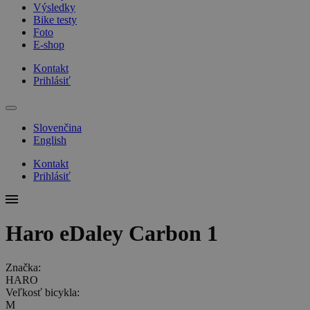
Výsledky
Bike testy
Foto
E-shop
Kontakt
Prihlásiť
Slovenčina
English
Kontakt
Prihlásiť
Haro eDaley Carbon 1
Značka:
HARO
Veľkosť bicykla:
M