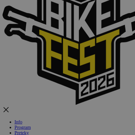
Info
Program
Preteky