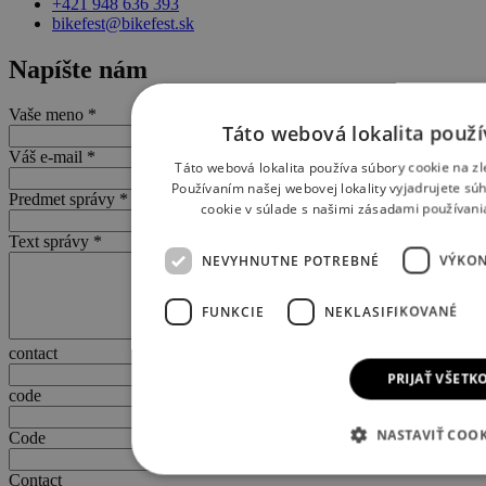
+421 948 636 393
bikefest@bikefest.sk
Napíšte nám
Vaše meno
*
Táto webová lokalita použí
Váš e-mail
*
Táto webová lokalita používa súbory cookie na zl
Používaním našej webovej lokality vyjadrujete sú
Predmet správy
*
cookie v súlade s našimi zásadami používani
Text správy
*
NEVYHNUTNE POTREBNÉ
VÝKO
FUNKCIE
NEKLASIFIKOVANÉ
contact
PRIJAŤ VŠETK
code
NASTAVIŤ COOK
Code
Contact