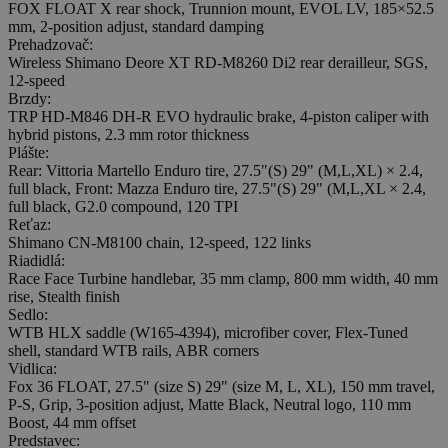
FOX FLOAT X rear shock, Trunnion mount, EVOL LV, 185×52.5
mm, 2-position adjust, standard damping
Prehadzovač:
Wireless Shimano Deore XT RD-M8260 Di2 rear derailleur, SGS,
12-speed
Brzdy:
TRP HD-M846 DH-R EVO hydraulic brake, 4-piston caliper with
hybrid pistons, 2.3 mm rotor thickness
Plášte:
Rear: Vittoria Martello Enduro tire, 27.5"(S) 29" (M,L,XL) × 2.4,
full black, Front: Mazza Enduro tire, 27.5"(S) 29" (M,L,XL × 2.4,
full black, G2.0 compound, 120 TPI
Reťaz:
Shimano CN-M8100 chain, 12-speed, 122 links
Riadidlá:
Race Face Turbine handlebar, 35 mm clamp, 800 mm width, 40 mm
rise, Stealth finish
Sedlo:
WTB HLX saddle (W165-4394), microfiber cover, Flex-Tuned
shell, standard WTB rails, ABR corners
Vidlica:
Fox 36 FLOAT, 27.5" (size S) 29" (size M, L, XL), 150 mm travel,
P-S, Grip, 3-position adjust, Matte Black, Neutral logo, 110 mm
Boost, 44 mm offset
Predstavec: