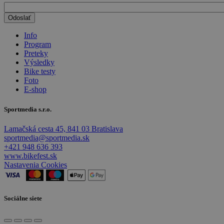
Info
Program
Preteky
Výsledky
Bike testy
Foto
E-shop
Sportmedia s.r.o.
Lamačská cesta 45, 841 03 Bratislava
sportmedia@sportmedia.sk
+421 948 636 393
www.bikefest.sk
Nastavenia Cookies
Sociálne siete