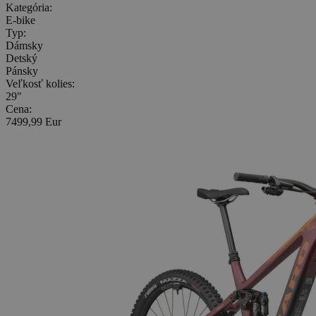
Kategória:
E-bike
Typ:
Dámsky
Detský
Pánsky
Veľkosť kolies:
29"
Cena:
7499,99 Eur