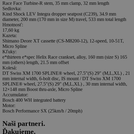
Race Face Turbine-R stem, 35 mm clamp, 32 mm length
Sedlovka:
Kind Shock LEV Integra dropper seatpost (C239), 34.9 mm
diameter, 200 mm (170 mm in size M) travel, 533 mm total length
Hmotnosť:
17,60 kg
Kazeta:
Shimano Deore XT cassette (CS-M8200-12), 12-speed, 10-51T,
Micro Spline
Kľuky:
e*thirteen e*spec Helix Race crankset, alloy, 160 mm (size S) 165
mm (others) length, 21.5 mm offset
Kolesá:
DT Swiss XM 1700 SPLINE® wheel, 27.5"(S) 29" (M,L,XL) , 21
mm internal width, 6-bolt disc, IS mount / DT Swiss XM 1700
SPLINE® wheel, 27.5"(S) 29" (M,L,XL) , 30 mm internal width,
12×148 mm Boost thru-axle, Micro Spline
Accumulator:
Bosch 400 WH integrated battery
Motor:
Bosch Performance SX (25km/h / 20mph)
Naši
partneri
.
Ďakujeme.