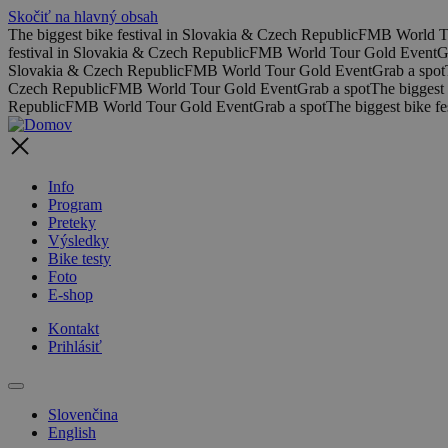
Skočiť na hlavný obsah
The biggest bike festival in Slovakia & Czech Republic
FMB World T
festival in Slovakia & Czech Republic
FMB World Tour Gold Event
G
Slovakia & Czech Republic
FMB World Tour Gold Event
Grab a spot
Czech Republic
FMB World Tour Gold Event
Grab a spot
The biggest 
Republic
FMB World Tour Gold Event
Grab a spot
The biggest bike f
Info
Program
Preteky
Výsledky
Bike testy
Foto
E-shop
Kontakt
Prihlásiť
Slovenčina
English