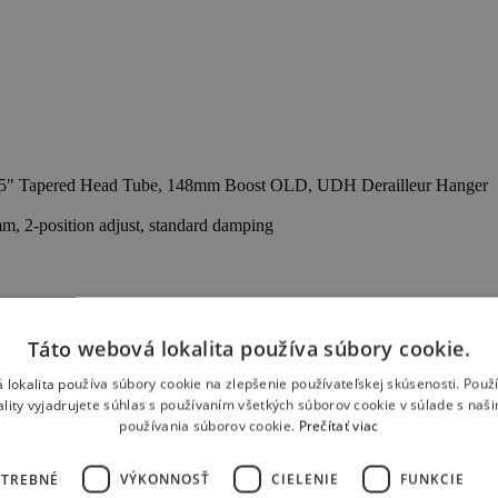
-1/5" Tapered Head Tube, 148mm Boost OLD, UDH Derailleur Hanger
2-position adjust, standard damping
ess pistons, 2.3 mm rotor thickness
Táto webová lokalita používa súbory cookie.
ll black, Front: Mazza Enduro tire, 27.5"(S) 29" (M,L,XL × 2.4, full 
 lokalita používa súbory cookie na zlepšenie používateľskej skúsenosti. Použ
ality vyjadrujete súhlas s používaním všetkých súborov cookie v súlade s naš
urable alloy construction, stealth finish
používania súborov cookie.
Prečítať viac
 standard WTB rails, ABR corners
OTREBNÉ
VÝKONNOSŤ
CIELENIE
FUNKCIE