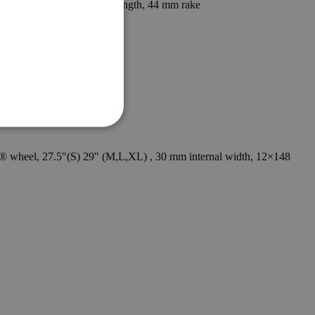
 steerer, 58 mm head tube length, 44 mm rake
 wheel, 27.5"(S) 29" (M,L,XL) , 30 mm internal width, 12×148