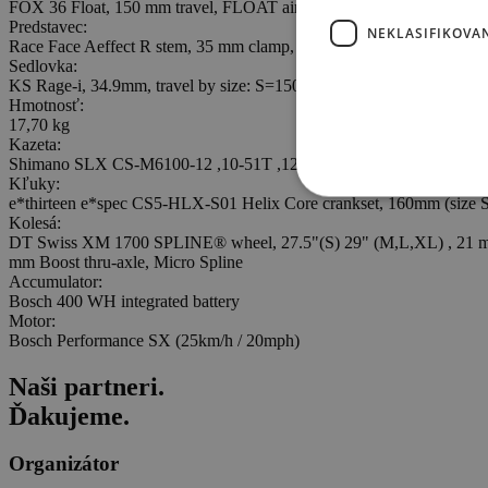
FOX 36 Float, 150 mm travel, FLOAT air spring, GRIP damper with 3-
Predstavec:
NEKLASIFIKOVA
Race Face Aeffect R stem, 35 mm clamp, 32 mm length, black
Sedlovka:
KS Rage-i, 34.9mm, travel by size: S=150mm / M=170mm / L=1
Hmotnosť:
17,70 kg
Kazeta:
Shimano SLX CS-M6100-12 ,10-51T ,12S MICRO SPLINE
Kľuky:
e*thirteen e*spec CS5-HLX-S01 Helix Core crankset, 160mm (size S)
Kolesá:
DT Swiss XM 1700 SPLINE® wheel, 27.5"(S) 29" (M,L,XL) , 21 mm 
mm Boost thru-axle, Micro Spline
Accumulator:
Bosch 400 WH integrated battery
Motor:
Bosch Performance SX (25km/h / 20mph)
Naši
partneri
.
Ďakujeme.
Organizátor