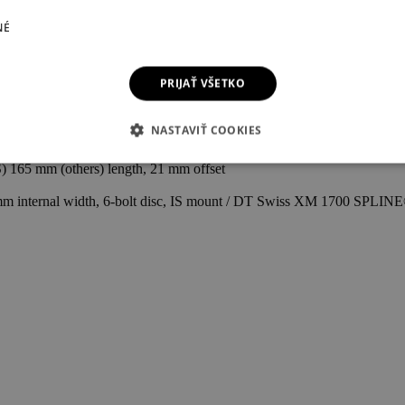
position adjustment, P-S, Kabolt X 110 Boost thru axle, 1.5" tapered
NÉ
90mm / XL=210mm
PRIJAŤ VŠETKO
NASTAVIŤ COOKIES
 165 mm (others) length, 21 mm offset
internal width, 6-bolt disc, IS mount / DT Swiss XM 1700 SPLINE®