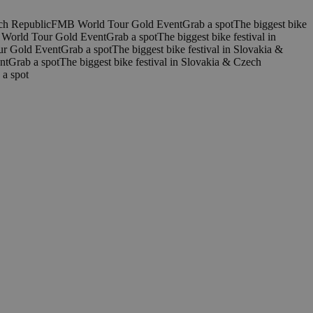
ech Republic
FMB World Tour Gold Event
Grab a spot
The biggest bike
World Tour Gold Event
Grab a spot
The biggest bike festival in
r Gold Event
Grab a spot
The biggest bike festival in Slovakia &
nt
Grab a spot
The biggest bike festival in Slovakia & Czech
 a spot