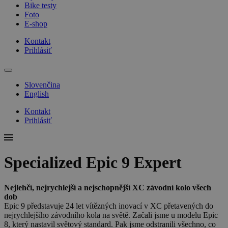
Bike testy
Foto
E-shop
Kontakt
Prihlásiť
Slovenčina
English
Kontakt
Prihlásiť
Specialized Epic 9 Expert
Nejlehčí, nejrychlejší a nejschopnější XC závodní kolo všech
dob
Epic 9 představuje 24 let vítězných inovací v XC přetavených do
nejrychlejšího závodního kola na světě. Začali jsme u modelu Epic
8, který nastavil světový standard. Pak jsme odstranili všechno, co