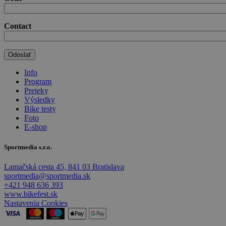
Contact
Info
Program
Preteky
Výsledky
Bike testy
Foto
E-shop
Sportmedia s.r.o.
Lamačská cesta 45, 841 03 Bratislava
sportmedia@sportmedia.sk
+421 948 636 393
www.bikefest.sk
Nastavenia Cookies