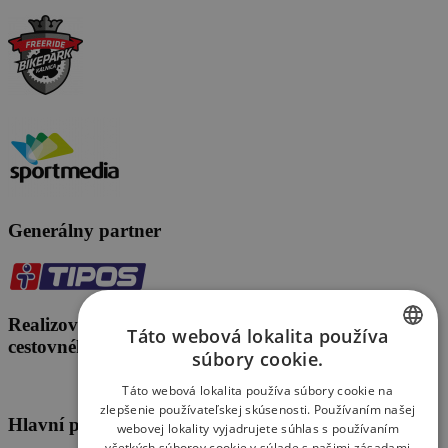
Generálny partner
Realizované s finančnou podporou Ministerstva
Táto webová lokalita používa
cestovného ruchu a športu Slovenskej republiky.
súbory cookie.
SLOVAK
Táto webová lokalita používa súbory cookie na
ENGLISH
zlepšenie používateľskej skúsenosti. Používaním našej
Hlavní partneri
webovej lokality vyjadrujete súhlas s používaním
všetkých súborov cookie v súlade s našimi zásadami