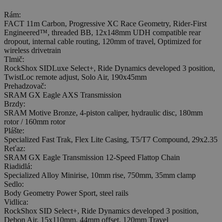
Rám:
FACT 11m Carbon, Progressive XC Race Geometry, Rider-First
Engineered™, threaded BB, 12x148mm UDH compatible rear
dropout, internal cable routing, 120mm of travel, Optimized for
wireless drivetrain
Tlmič:
RockShox SIDLuxe Select+, Ride Dynamics developed 3 position,
TwistLoc remote adjust, Solo Air, 190x45mm
Prehadzovač:
SRAM GX Eagle AXS Transmission
Brzdy:
SRAM Motive Bronze, 4-piston caliper, hydraulic disc, 180mm
rotor / 160mm rotor
Plášte:
Specialized Fast Trak, Flex Lite Casing, T5/T7 Compound, 29x2.35
Reťaz:
SRAM GX Eagle Transmission 12-Speed Flattop Chain
Riadidlá:
Specialized Alloy Minirise, 10mm rise, 750mm, 35mm clamp
Sedlo:
Body Geometry Power Sport, steel rails
Vidlica:
RockShox SID Select+, Ride Dynamics developed 3 position,
Debon Air, 15x110mm, 44mm offset, 120mm Travel