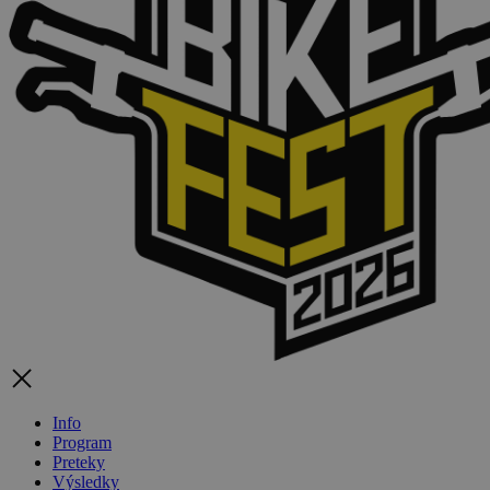
Info
Program
Preteky
Výsledky