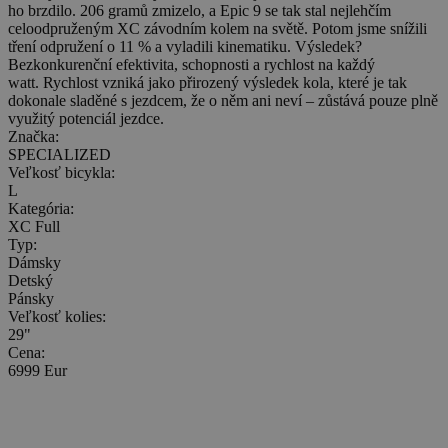
ho brzdilo. 206 gramů zmizelo, a Epic 9 se tak stal nejlehčím
celoodpruženým XC závodním kolem na světě. Potom jsme snížili
tření odpružení o 11 % a vyladili kinematiku. Výsledek?
Bezkonkurenční efektivita, schopnosti a rychlost na každý
watt. Rychlost vzniká jako přirozený výsledek kola, které je tak
dokonale sladěné s jezdcem, že o něm ani neví – zůstává pouze plně
využitý potenciál jezdce.
Značka:
SPECIALIZED
Veľkosť bicykla:
L
Kategória:
XC Full
Typ:
Dámsky
Detský
Pánsky
Veľkosť kolies:
29"
Cena:
6999 Eur