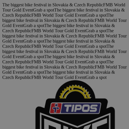
Skočiť na hlavný obsah
The biggest bike festival in Slovakia & Czech Republic
FMB World
Tour Gold Event
Grab a spot
The biggest bike festival in Slovakia &
Czech Republic
FMB World Tour Gold Event
Grab a spot
The
biggest bike festival in Slovakia & Czech Republic
FMB World Tour
Gold Event
Grab a spot
The biggest bike festival in Slovakia &
Czech Republic
FMB World Tour Gold Event
Grab a spot
The
biggest bike festival in Slovakia & Czech Republic
FMB World Tour
Gold Event
Grab a spot
The biggest bike festival in Slovakia &
Czech Republic
FMB World Tour Gold Event
Grab a spot
The
biggest bike festival in Slovakia & Czech Republic
FMB World Tour
Gold Event
Grab a spot
The biggest bike festival in Slovakia &
Czech Republic
FMB World Tour Gold Event
Grab a spot
The
biggest bike festival in Slovakia & Czech Republic
FMB World Tour
Gold Event
Grab a spot
The biggest bike festival in Slovakia &
Czech Republic
FMB World Tour Gold Event
Grab a spot