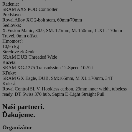
Radenie:
SRAM AXS POD Controller
Predstavec:
Roval Alloy XC 2-bolt stem, 60mm/70mm
Sedlovka:
X-Fusion Manic, 30.9, SM: 125mm, M: 150mm, L-XL: 170mm
Travel, 0mm offset
Hmotnosť:
10,95 kg
Stredové zloženie:
SRAM DUB Threaded Wide
Kazeta:
SRAM XG-1275 Transmission 12-Speed 10-52t
Kľuky:
SRAM GX Eagle, DUB, SM:165mm, M-XL:170mm, 34T
Kolesá:
Roval Control SL V, Hookless carbon, 29mm inner width, tubeless
ready, DT Swiss 370 hub, Sapim D-Light Straight Pull
Naši
partneri
.
Ďakujeme.
Organizátor