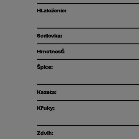
Hl.zloženie:
Sedlovka:
Hmotnosť:
Špice:
Kazeta:
Kľuky:
Zdvih: