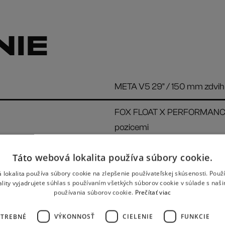
NIE
META V5 29" / 150 mm zdvih /
FOX FLOAT X PERFORMANCE 2
pozicemi
SHIMANO SLX 4-pístové / I-S
Táto webová lokalita používa súbory cookie.
SM-RT86 203 mm / 6 šroub
 lokalita používa súbory cookie na zlepšenie používateľskej skúsenosti. Použ
ality vyjadrujete súhlas s používaním všetkých súborov cookie v súlade s naš
zadní: MAXXIS MINION DHR II
používania súborov cookie.
Prečítať viac
OTREBNÉ
VÝKONNOSŤ
CIELENIE
FUNKCIE
SHIMANO SLX 12sp