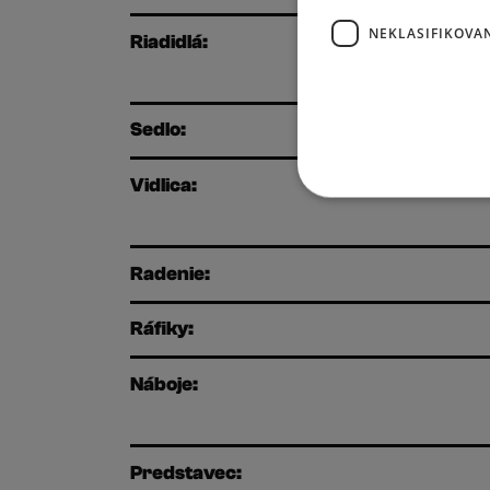
NEKLASIFIKOVA
Riadidlá:
Sedlo:
Vidlica:
Radenie:
Ráfiky:
Náboje:
Predstavec: