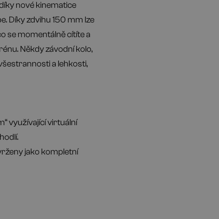
 díky nové kinematice
pe. Díky zdvihu 150 mm lze
co se momentálně cítíte a
terénu. Někdy závodní kolo,
šestrannosti a lehkosti,
 využívající virtuální
hodlí.
rženy jako kompletní