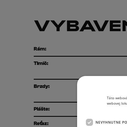
VYBAVE
Rám:
Tlmič:
Brzdy:
Táto webová
webovej lok
Plášte:
NEVYHNUTNE P
Reťaz: