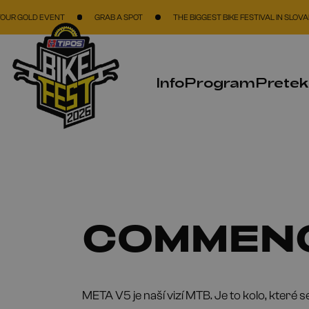
Skočiť na hlavný obsah
EVENT
GRAB A SPOT
THE BIGGEST BIKE FESTIVAL IN SLOVAKIA & CZE
Info
Program
Prete
COMMENC
META V5 je naší vizí MTB. Je to kolo, které s