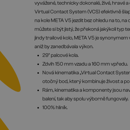
vyvážené, technicky dokonalé, živé, hravé a
Virtual Contact System (VCS) efektivně šla
na kole META V5 jezdit bez ohledu na to, na 
můžete si být jistý, že překoná jakýkoli typ 
jindy trailové kolo, META V5 je synonymem v
aniž by zanedbávala výkon.
29" palcové kola.
Zdvih 150 mm vzadu a 160 mm vpředu.
Nová kinematika „Virtual Contact System“
otočný bod, který kombinuje živost a po
Rám, kinematika a komponenty jsou nav
balení, tak aby spolu výborně fungovaly.
100% hliník.