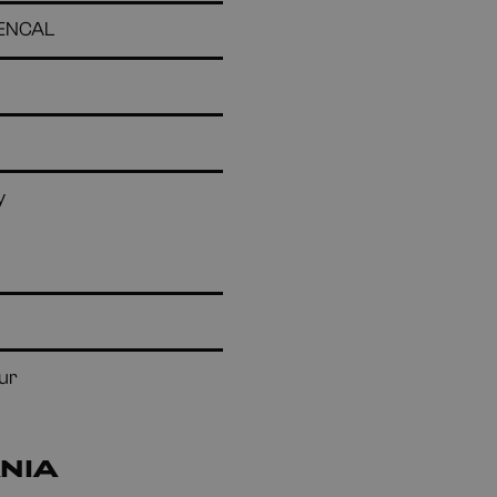
ENCAL
y
ur
NIA