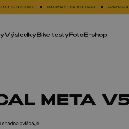
CH REPUBLIC
FMB WORLD TOUR GOLD EVENT
GRAB A SPOT
THE
ky
Výsledky
Bike testy
Foto
E-shop
AL META V
e snadno ovládá, je