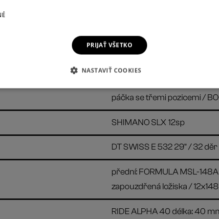
NÉ
RIDE ALPHA R27 800 - XL - 
stoupání: 27 mm / alloy6061 
PRIJAŤ VŠETKO
SDG BEL AIR V3 ocelové ližin
NASTAVIŤ COOKIES
FOX 36 PERFORMANCE 29" / 
páčka se třemi pozicemi / BO
SHIMANO SLX 12sp
DT SWISS E 532 29" / 32 děr 
přední: FORMULA MSL-148A /
zapouzdřená ložiska / 12x148
RIDE ALPHA 40 délka: 40 m