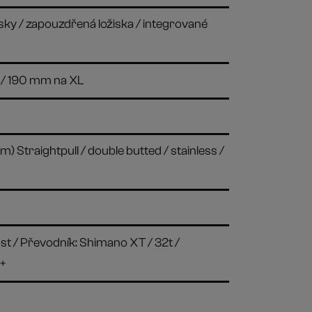
ky / zapouzdřená ložiska / integrované
 / 190 mm na XL
m) Straightpull / double butted / stainless /
 / Převodník: Shimano XT / 32t /
+