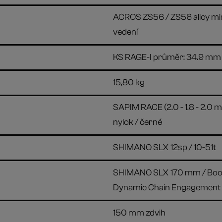
ACROS ZS56 / ZS56 alloy mis
vedení
KS RAGE-I průměr: 34.9 mm
15,80 kg
SAPIM RACE (2.0 - 1.8 - 2.0 m
nylok / černé
SHIMANO SLX 12sp / 10-51t
SHIMANO SLX 170 mm / Boost
Dynamic Chain Engagement 
150 mm zdvih