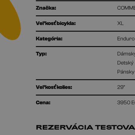
Značka:
COMM
Veľkosť bicykla:
XL
Kategória:
Enduro
Typ:
Dámsk
Detský
Pánsky
Veľkosť kolies:
29"
Cena:
3950 E
REZERVÁCIA TESTOVA