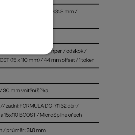
šířka: 800 mm / průměr:31.8 mm /
// XL
y
160 mm / Fit Grip Damper / odskok /
OST (15 x 110 mm) / 44 mm offset / 1 token
/ 30 mm vnitřní šířka
/ zadní: FORMULA DC-711 32 děr /
 a 15x110 BOOST / MicroSpline ořech
m / průměr: 31.8 mm