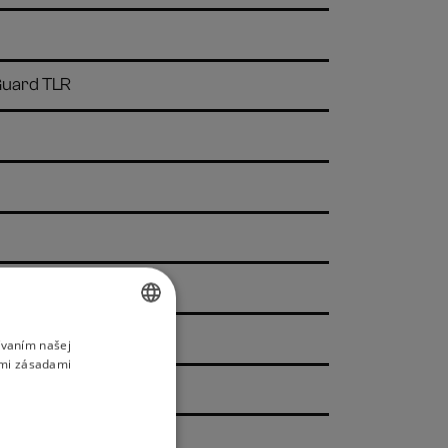
Guard TLR
ívaním našej
SLOVAK
imi zásadami
ENGLISH