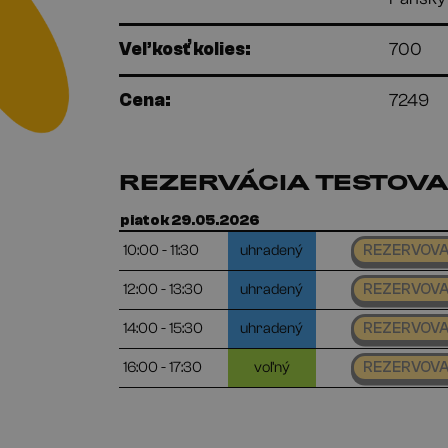
Veľkosť kolies:
700
Cena:
7249
REZERVÁCIA TESTOVA
piatok 29.05.2026
10:00 - 11:30
uhradený
REZERVOV
12:00 - 13:30
uhradený
REZERVOV
14:00 - 15:30
uhradený
REZERVOV
16:00 - 17:30
voľný
REZERVOV