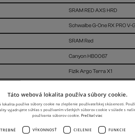
SRAM RED AXS HRD
Schwalbe G-One RX PRO V-
SRAM Red
Canyon HB0067
Fizik Argo Terra X1
Canyon FK0144 CF, karbon
Táto webová lokalita používa súbory cookie.
Canyon ST0046
 lokalita používa súbory cookie na zlepšenie používateľskej skúsenosti. Použ
ality vyjadrujete súhlas s používaním všetkých súborov cookie v súlade s naš
používania súborov cookie.
Prečítať viac
Canyon S15 VCLS 2.0 CF
OTREBNÉ
VÝKONNOSŤ
CIELENIE
FUNKCIE
8,84 kg