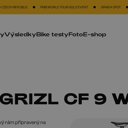
REPUBLIC
FMB WORLD TOUR GOLD EVENT
GRAB A SPOT
THE B
ky
Výsledky
Bike testy
Foto
E-shop
RIZL CF 9 
vý rám připravený na