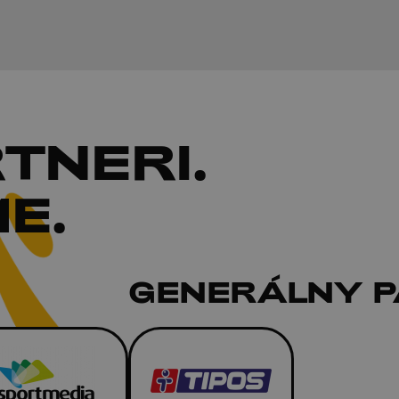
TNERI
.
E.
GENERÁLNY 