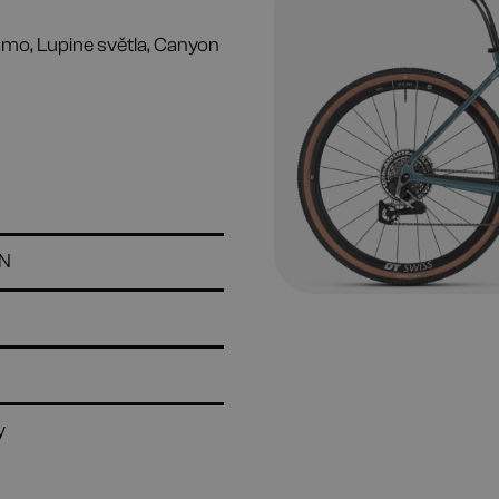
mo, Lupine světla, Canyon
N
y