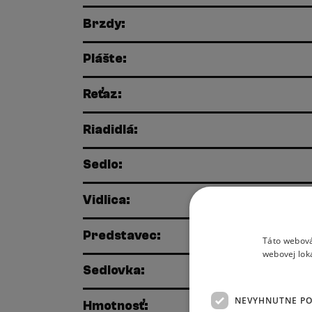
Brzdy:
Plášte:
Reťaz:
Riadidlá:
Sedlo:
Vidlica:
Predstavec:
Táto webová
webovej lok
Sedlovka:
NEVYHNUTNE P
Hmotnosť: