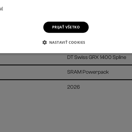
NÉ
SRAM Pressfit DUB Wide
SRAM RED XPLR XG-1391
PRIJAŤ VŠETKO
SRAM RED XPLR
NASTAVIŤ COOKIES
DT Swiss GRX 1400 Spline
SRAM Powerpack
2026