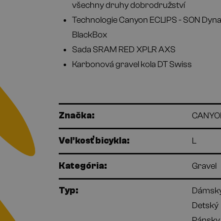
všechny druhy dobrodružství
Technologie Canyon ECLIPS - SON Dyna
BlackBox
Sada SRAM RED XPLR AXS
Karbonová gravel kola DT Swiss
Značka:
CANYO
Veľkosť bicykla:
L
Kategória:
Gravel
Typ:
Dámsk
Detský
Pánsky