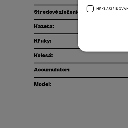
NEKLASIFIKOVA
Stredové zloženie:
Kazeta:
Kľuky:
Kolesá:
Accumulator:
Model: