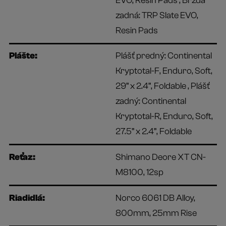
EVO, Resin Pads , Brzda
zadná: TRP Slate EVO,
Resin Pads
Plášte:
Plášť predný: Continental
Kryptotal-F, Enduro, Soft,
29” x 2.4”, Foldable , Plášť
zadný: Continental
Kryptotal-R, Enduro, Soft,
27.5” x 2.4”, Foldable
Reťaz:
Shimano Deore XT CN-
M8100, 12sp
Riadidlá:
Norco 6061 DB Alloy,
800mm, 25mm Rise