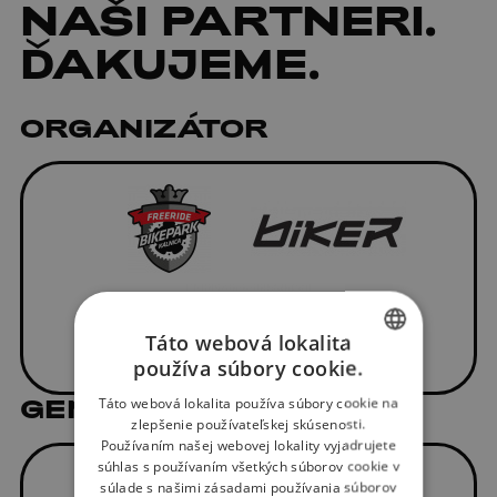
NAŠI
PARTNERI
.
ĎAKUJEME.
ORGANIZÁTOR
Táto webová lokalita
používa súbory cookie.
SLOVAK
GENERÁLNY PARTNER
Táto webová lokalita používa súbory cookie na
ENGLISH
zlepšenie používateľskej skúsenosti.
Používaním našej webovej lokality vyjadrujete
súhlas s používaním všetkých súborov cookie v
súlade s našimi zásadami používania súborov