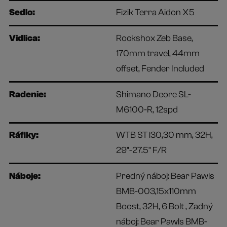
Sedlo:
Fizik Terra Aidon X5
Vidlica:
Rockshox Zeb Base,
170mm travel, 44mm
offset, Fender Included
Radenie:
Shimano Deore SL-
M6100-R, 12spd
Ráfiky:
WTB ST i30,30 mm, 32H,
29"-27.5" F/R
Náboje:
Predný náboj: Bear Pawls
BMB-003,15x110mm
Boost, 32H, 6 Bolt , Zadný
náboj: Bear Pawls BMB-