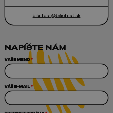
bikefest@bikefest.sk
NAPÍŠTE NÁM
VAŠE MENO
*
VÁŠ E-MAIL
*