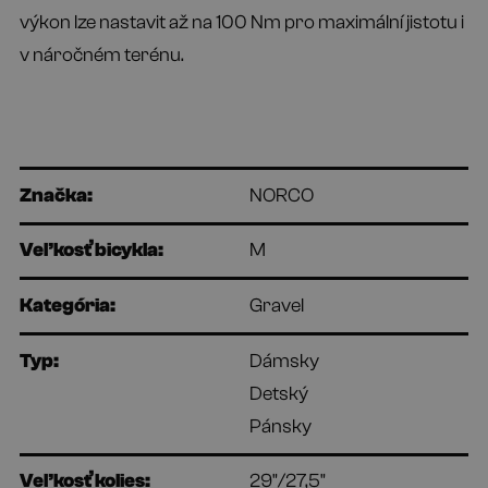
výkon lze nastavit až na 100 Nm pro maximální jistotu i
v náročném terénu.
Značka:
NORCO
Veľkosť bicykla:
M
Kategória:
Gravel
Typ:
Dámsky
Detský
Pánsky
Veľkosť kolies:
29"/27,5"