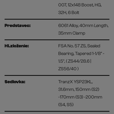
007, 12x148 Boost, HG,
32H, 6 Bolt
Predstavec:
6061 Alloy, 40mm Length,
35mm Clamp
Hl.zloženie:
FSA No. 57 ZS, Sealed
Bearing, Tapered 1-1/8" -
1.5", ( ZS44/28.6 |
ZS56/40 )
Sedlovka:
TranzX YSP23KL,
31.6mm, 150mm (S2)
-170mm (S3) -200mm
(S4, S5)