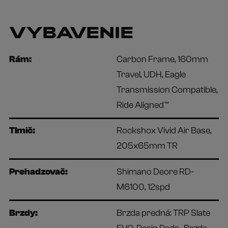
VYBAVENIE
Rám:
Carbon Frame, 160mm
Travel, UDH, Eagle
Transmission Compatible,
Ride Aligned™
Tlmič:
Rockshox Vivid Air Base,
205x65mm TR
Prehadzovač:
Shimano Deore RD-
M6100, 12spd
Brzdy:
Brzda predná: TRP Slate