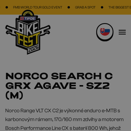
Skočiť na hlavný obsah
FMB WORLD TOUR GOLD EVENT
GRAB A SPOT
THE BIGGEST BIKE F
NORCO SEARCH C
GRX AGAVE - SZ2
(M)
Norco Range VLT CX C2 je výkonné enduro e-MTB s
karbonovým rámem, 170/160 mm zdvihy a motorem
Bosch Performance Line CX s baterií 800 Wh, jehož