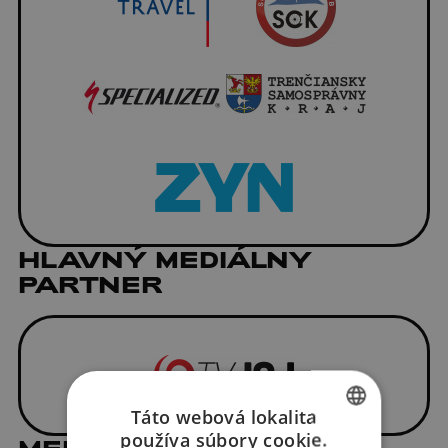
HLAVNÝ MEDIÁLNY
PARTNER
Táto webová lokalita
používa súbory cookie.
MEDIÁLNI PARTNERI
SLOVAK