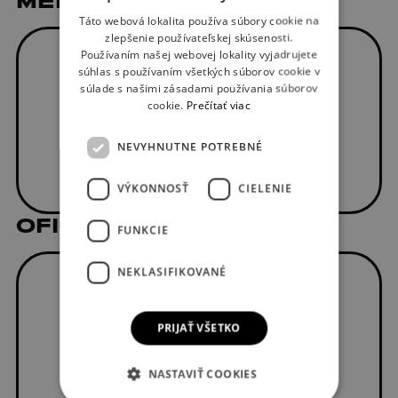
Táto webová lokalita používa súbory cookie na
ENGLISH
zlepšenie používateľskej skúsenosti.
Používaním našej webovej lokality vyjadrujete
súhlas s používaním všetkých súborov cookie v
súlade s našimi zásadami používania súborov
cookie.
Prečítať viac
NEVYHNUTNE POTREBNÉ
VÝKONNOSŤ
CIELENIE
OFICIÁLNI DODÁVATELIA
FUNKCIE
NEKLASIFIKOVANÉ
PRIJAŤ VŠETKO
NASTAVIŤ COOKIES