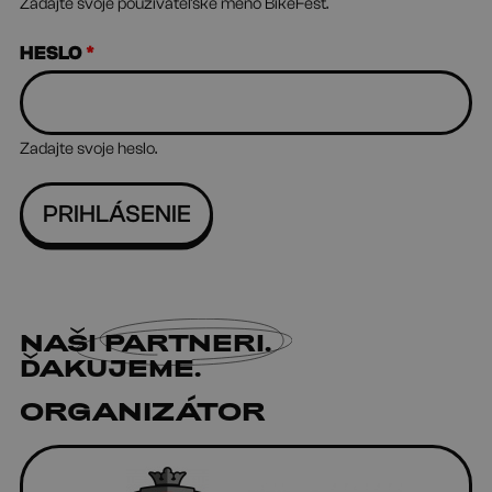
Zadajte svoje používateľské meno BikeFest.
HESLO
*
Zadajte svoje heslo.
NAŠI
PARTNERI
.
ĎAKUJEME.
ORGANIZÁTOR